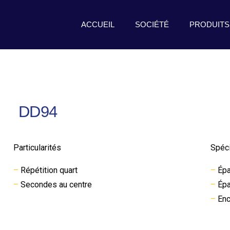
ACCUEIL
SOCIÉTÉ
PRODUITS
DD94
Particularités
Spéci
–
Répétition quart
–
Épa
–
Secondes au centre
–
Épa
–
Enc