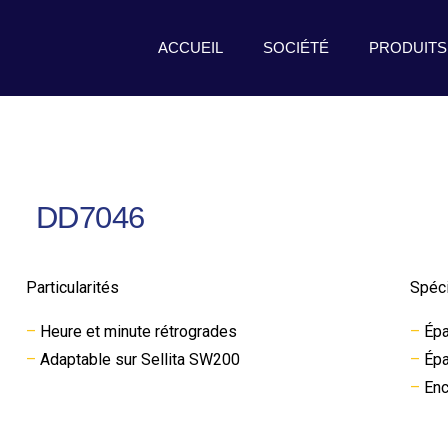
ACCUEIL
SOCIÉTÉ
PRODUITS
DD7046
Particularités
Spéci
–
Heure et minute rétrogrades
–
Épa
–
Adaptable sur Sellita SW200
–
Épa
–
Enc