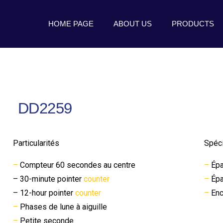
HOME PAGE
ABOUT US
PRODUCTS
DD2259
Particularités
Spéci
–
Compteur 60 secondes au centre
–
Épa
– 30-minute pointer
counter
–
Épa
– 12-hour pointer
counter
–
Enc
–
Phases de lune à aiguille
–
Petite seconde